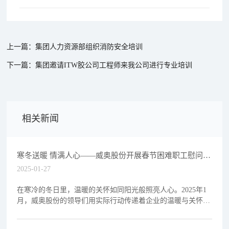
上一篇：集团人力资源部组织消防安全培训
下一篇：集团邀请ITW胶公司工程师来我公司进行专业培训
相关新闻
寒冬送暖 情满人心——威奥股份开展春节困难职工慰问活
动
2025-01-27
在寒冷的冬日里，温暖的关怀如同阳光般照亮人心。2025年1
月，威奥股份的领导们用实际行动传递着企业的温暖与关怀，
为困难职工送去了一份特别的温暖与支持。1月26日