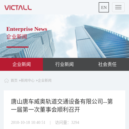
EN
切
换
导
航
Enterprise News
企业新闻
企业新闻
行业新闻
社会责任
首页
新闻中心
企业新闻
>
>
唐山唐车威奥轨道交通设备有限公司--第
一届第一次董事会顺利召开
2010-10-18 10:40:51
|
访问量：
3294