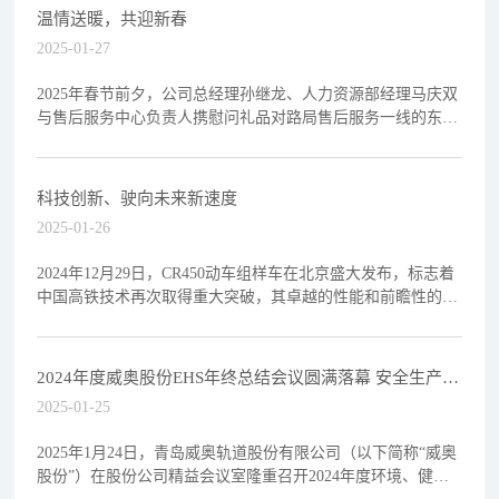
温情送暖，共迎新春
2025-01-27
2025年春节前夕，公司总经理孙继龙、人力资源部经理马庆双
与售后服务中心负责人携慰问礼品对路局售后服务一线的东北
大区哈尔滨服务站及华东大区杭州西服务站开展走访慰
科技创新、驶向未来新速度
2025-01-26
2024年12月29日，CR450动车组样车在北京盛大发布，标志着
中国高铁技术再次取得重大突破，其卓越的性能和前瞻性的设
计又一次刷新了全球高铁的速度记录，极大提
2024年度威奥股份EHS年终总结会议圆满落幕 安全生产先
进集体与个人揭晓
2025-01-25
2025年1月24日，青岛威奥轨道股份有限公司（以下简称“威奥
股份”）在股份公司精益会议室隆重召开2024年度环境、健康