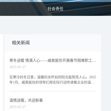
社会责任
相关新闻
寒冬送暖 情满人心——威奥股份开展春节困难职工慰
问活动
2025-01-27
在寒冷的冬日里，温暖的关怀如同阳光般照亮人心。2025
年1月，威奥股份的领导们用实际行动传递着企业的温暖
与关怀，为困难职工送去了一份特别的温暖与支持。1月
26日
温情送暖，共迎新春
2025-01-27