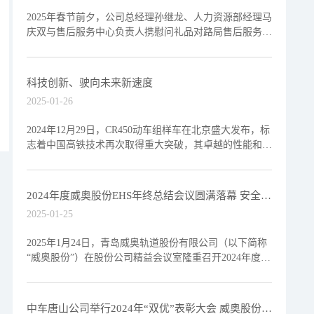
2025年春节前夕，公司总经理孙继龙、人力资源部经理马
庆双与售后服务中心负责人携慰问礼品对路局售后服务一
线的东北大区哈尔滨服务站及华东大区杭州西服务站开展
走访慰
科技创新、驶向未来新速度
2025-01-26
2024年12月29日，CR450动车组样车在北京盛大发布，标
志着中国高铁技术再次取得重大突破，其卓越的性能和前
瞻性的设计又一次刷新了全球高铁的速度记录，极大提
2024年度威奥股份EHS年终总结会议圆满落幕 安全生
产先进集体与个人揭晓
2025-01-25
2025年1月24日，青岛威奥轨道股份有限公司（以下简称
“威奥股份”）在股份公司精益会议室隆重召开2024年度环
境、健康与安全（EHS）总结大会暨安全生产先进集
中车唐山公司举行2024年“双优”表彰大会 威奥股份获