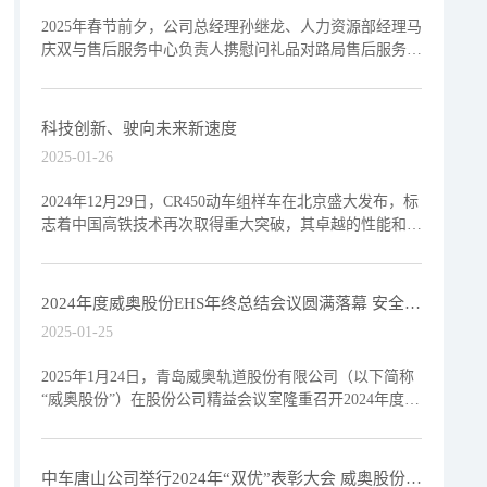
2025年春节前夕，公司总经理孙继龙、人力资源部经理马
庆双与售后服务中心负责人携慰问礼品对路局售后服务一
线的东北大区哈尔滨服务站及华东大区杭州西服务站开展
走访慰
科技创新、驶向未来新速度
2025-01-26
2024年12月29日，CR450动车组样车在北京盛大发布，标
志着中国高铁技术再次取得重大突破，其卓越的性能和前
瞻性的设计又一次刷新了全球高铁的速度记录，极大提
2024年度威奥股份EHS年终总结会议圆满落幕 安全生
产先进集体与个人揭晓
2025-01-25
2025年1月24日，青岛威奥轨道股份有限公司（以下简称
“威奥股份”）在股份公司精益会议室隆重召开2024年度环
境、健康与安全（EHS）总结大会暨安全生产先进集
中车唐山公司举行2024年“双优”表彰大会 威奥股份获