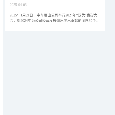
得优秀合作供应商奖
2025-04-03
2025年1月21日，中车唐山公司举行2024年“双优”表彰大
会，对2024年为公司经营发展做出突出贡献的团队和个人
进行表彰，对优秀合作供应商进行表彰。中车唐山