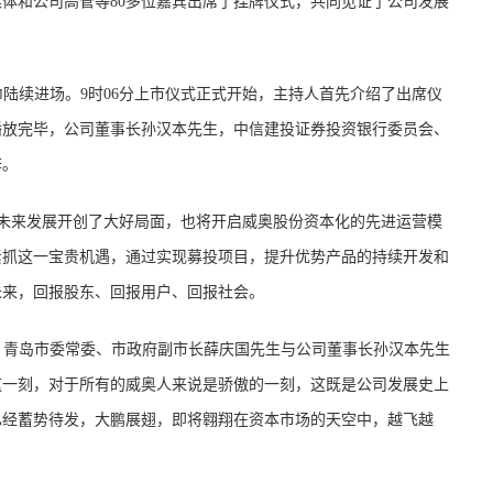
体和公司高管等80多位嘉宾出席了挂牌仪式，共同见证了公司发展
巾陆续进场。9时06分上市仪式正式开始，主持人首先介绍了出席仪
播放完毕，公司董事长孙汉本先生，中信建投证券投资银行委员会、
辞。
未来发展开创了大好局面，也将开启威奥股份资本化的先进运营模
紧抓这一宝贵机遇，通过实现募投项目，提升优势产品的持续开发和
未来，回报股东、回报用户、回报社会。
。青岛市委常委、市政府副市长薛庆国先生与公司董事长孙汉本先生
这一刻，对于所有的威奥人来说是骄傲的一刻，这既是公司发展史上
已经蓄势待发，大鹏展翅，即将翱翔在资本市场的天空中，越飞越