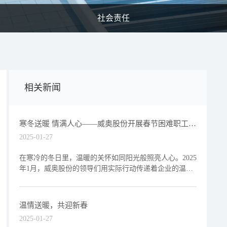
社会责任
相关新闻
寒冬送暖 情满人心——威奥股份开展春节困难职工慰
问活动
2025-01-27
在寒冷的冬日里，温暖的关怀如同阳光般照亮人心。2025
年1月，威奥股份的领导们用实际行动传递着企业的温暖
与关怀，为困难职工送去了一份特别的温暖与支持。1月
26日
温情送暖，共迎新春
2025-01-27